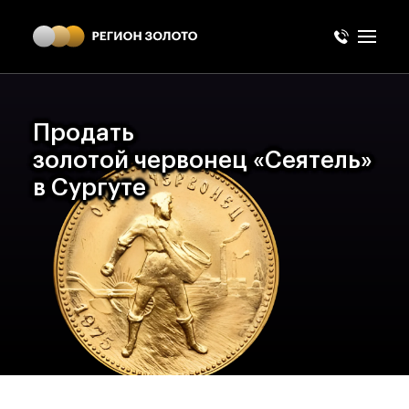
Продать
золотой червонец
«Сеятель»
в Сургуте