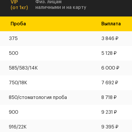
Физ. лицам
VIP
наличными и на карту
(от 1кг)
Проба
Выплата
375
3 846
₽
500
5 128
₽
585
/
583
/14К
6 000
₽
750/18К
7 692
₽
850/стоматология проба
8 718
₽
900
9 231
₽
916/22К
9 395
₽