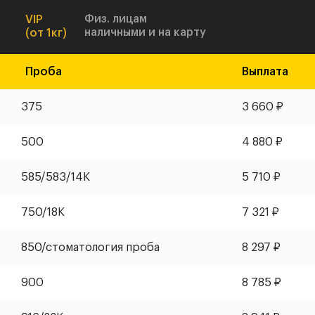
Физ. лицам
VIP
наличными и на карту
(от 1кг)
Проба
Выплата
375
3 660
₽
500
4 880
₽
585
/
583
/14К
5 710
₽
750/18К
7 321
₽
850/стоматология проба
8 297
₽
900
8 785
₽